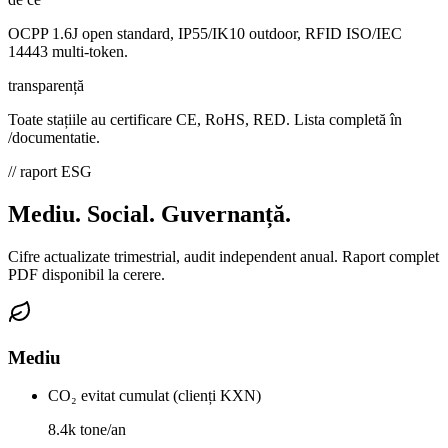
OCPP 1.6J open standard, IP55/IK10 outdoor, RFID ISO/IEC
14443 multi-token.
transparență
Toate stațiile au certificare CE, RoHS, RED. Lista completă în
/documentatie.
// raport ESG
Mediu. Social.
Guvernanță.
Cifre actualizate trimestrial, audit independent anual. Raport complet
PDF disponibil la cerere.
Mediu
CO₂ evitat cumulat (clienți KXN)
8.4k tone/an