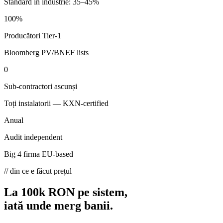
Standard în industrie: 35–45%
100%
Producători Tier-1
Bloomberg PV/BNEF lists
0
Sub-contractori ascunși
Toți instalatorii — KXN-certified
Anual
Audit independent
Big 4 firma EU-based
// din ce e făcut prețul
La 100k RON pe sistem,
iată unde merg
banii.