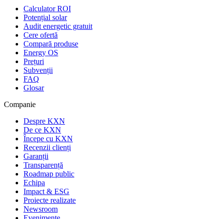
Calculator ROI
Potențial solar
Audit energetic gratuit
Cere ofertă
Compară produse
Energy OS
Prețuri
Subvenții
FAQ
Glosar
Companie
Despre KXN
De ce KXN
Începe cu KXN
Recenzii clienți
Garanții
Transparență
Roadmap public
Echipa
Impact & ESG
Proiecte realizate
Newsroom
Evenimente