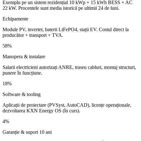
Exemplu pe un sistem rezidențial 10 kWp + 15 kWh BESS + AC
22 kW. Procentele sunt media istorică pe ultimii 24 de luni.
Echipamente
Module PV, inverter, baterii LiFePO4, stații EV. Costul direct la
producător + transport + TVA.
58
%
Manopera & instalare
Salarii electricieni autorizați ANRE, traseu cabluri, montaj structuri,
punere în funcțiune.
18
%
Software & tooling
Aplicații de proiectare (PVSyst, AutoCAD), licențe operaționale,
dezvoltarea KXN Energy OS (în curs).
4
%
Garanție & suport 10 ani