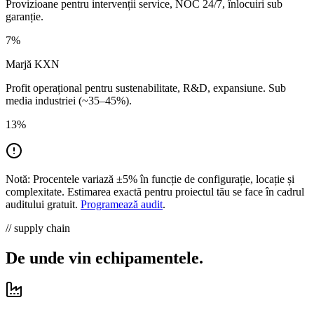
Provizioane pentru intervenții service, NOC 24/7, înlocuiri sub
garanție.
7
%
Marjă KXN
Profit operațional pentru sustenabilitate, R&D, expansiune. Sub
media industriei (~35–45%).
13
%
Notă:
Procentele variază ±5% în funcție de configurație, locație și
complexitate. Estimarea exactă pentru proiectul tău se face în cadrul
auditului gratuit.
Programează audit
.
// supply chain
De unde vin
echipamentele.