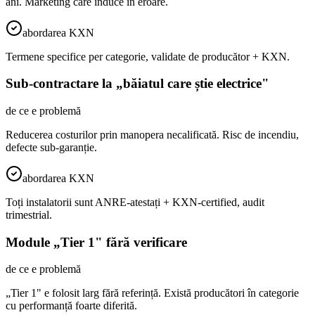
ani. Marketing care induce în eroare.
abordarea KXN
Termene specifice per categorie, validate de producător + KXN.
Sub-contractare la „băiatul care știe electrice"
de ce e problemă
Reducerea costurilor prin manopera necalificată. Risc de incendiu,
defecte sub-garanție.
abordarea KXN
Toți instalatorii sunt ANRE-atestați + KXN-certified, audit
trimestrial.
Module „Tier 1" fără verificare
de ce e problemă
„Tier 1" e folosit larg fără referință. Există producători în categorie
cu performanță foarte diferită.