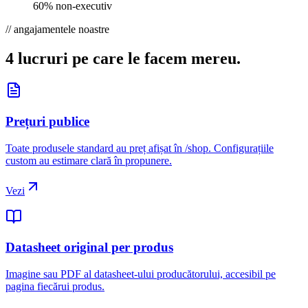
60% non-executiv
// angajamentele noastre
4 lucruri pe care
le facem mereu.
Prețuri publice
Toate produsele standard au preț afișat în /shop. Configurațiile
custom au estimare clară în propunere.
Vezi
Datasheet original per produs
Imagine sau PDF al datasheet-ului producătorului, accesibil pe
pagina fiecărui produs.