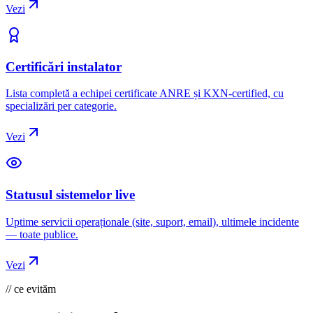
Vezi
Certificări instalator
Lista completă a echipei certificate ANRE și KXN-certified, cu
specializări per categorie.
Vezi
Statusul sistemelor live
Uptime servicii operaționale (site, suport, email), ultimele incidente
— toate publice.
Vezi
// ce evităm