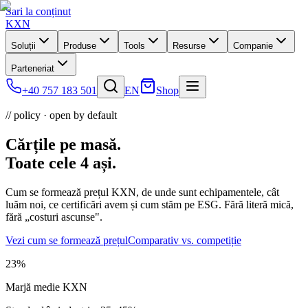
Sari la conținut
KXN
Soluții
Produse
Tools
Resurse
Companie
Parteneriat
+40 757 183 501
EN
Shop
// policy · open by default
Cărțile pe masă.
Toate
cele 4 ași.
Cum se formează prețul KXN, de unde sunt echipamentele, cât
luăm noi, ce certificări avem și cum stăm pe ESG. Fără literă mică,
fără „costuri ascunse".
Vezi cum se formează prețul
Comparativ vs. competiție
23%
Marjă medie KXN