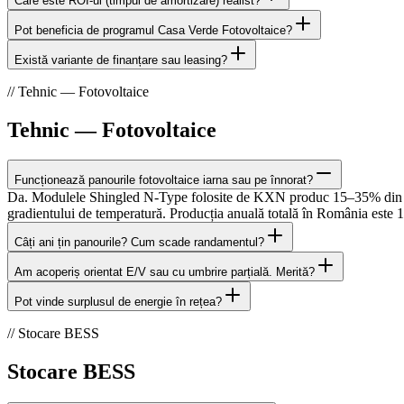
Care este ROI-ul (timpul de amortizare) realist?
Pot beneficia de programul Casa Verde Fotovoltaice?
Există variante de finanțare sau leasing?
// Tehnic — Fotovoltaice
Tehnic — Fotovoltaice
Funcționează panourile fotovoltaice iarna sau pe înnorat?
Da. Modulele Shingled N-Type folosite de KXN produc 15–35% din capac
gradientului de temperatură. Producția anuală totală în România este
Câți ani țin panourile? Cum scade randamentul?
Am acoperiș orientat E/V sau cu umbrire parțială. Merită?
Pot vinde surplusul de energie în rețea?
// Stocare BESS
Stocare BESS