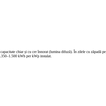
itate chiar și cu cer înnorat (lumina difuză). În zilele cu zăpadă pe 
 1.350–1.500 kWh per kWp instalat.