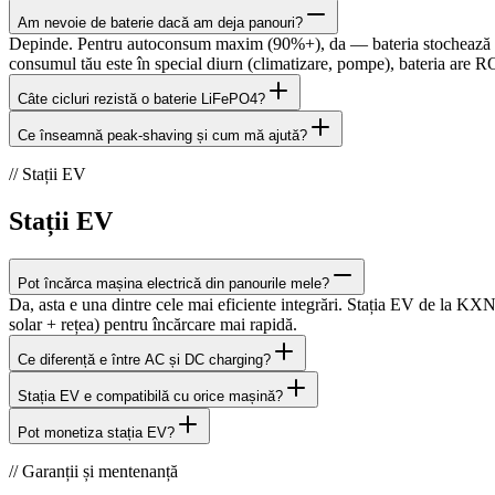
Am nevoie de baterie dacă am deja panouri?
Depinde. Pentru autoconsum maxim (90%+), da — bateria stochează su
consumul tău este în special diurn (climatizare, pompe), bateria are R
Câte cicluri rezistă o baterie LiFePO4?
Ce înseamnă peak-shaving și cum mă ajută?
// Stații EV
Stații EV
Pot încărca mașina electrică din panourile mele?
Da, asta e una dintre cele mai eficiente integrări. Stația EV de la K
solar + rețea) pentru încărcare mai rapidă.
Ce diferență e între AC și DC charging?
Stația EV e compatibilă cu orice mașină?
Pot monetiza stația EV?
// Garanții și mentenanță