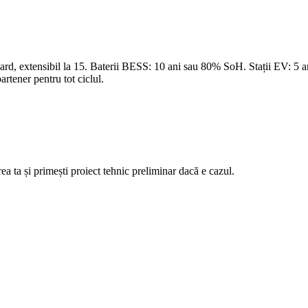
andard, extensibil la 15. Baterii BESS: 10 ani sau 80% SoH. Stații EV: 5
rtener pentru tot ciclul.
a ta și primești proiect tehnic preliminar dacă e cazul.