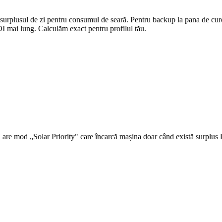
rplusul de zi pentru consumul de seară. Pentru backup la pana de cu
OI mai lung. Calculăm exact pentru profilul tău.
XN are mod „Solar Priority" care încarcă mașina doar când există surplu