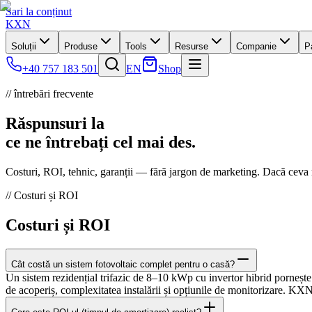
Sari la conținut
KXN
Soluții
Produse
Tools
Resurse
Companie
P
+40 757 183 501
EN
Shop
// întrebări frecvente
Răspunsuri la
ce ne întrebați
cel mai des.
Costuri, ROI, tehnic, garanții — fără jargon de marketing. Dacă ceva n
// Costuri și ROI
Costuri și ROI
Cât costă un sistem fotovoltaic complet pentru o casă?
Un sistem rezidențial trifazic de 8–10 kWp cu invertor hibrid porne
de acoperiș, complexitatea instalării și opțiunile de monitorizare. KXN