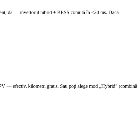
rent, da — invertorul hibrid + BESS comută în <20 ms. Dacă
s PV — efectiv, kilometri gratis. Sau poți alege mod „Hybrid" (combină