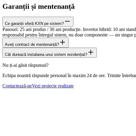
Garanții și mentenanță
Ce garanții oferă KXN pe sistem?
Panouri: 25 ani produs / 30 ani producție. Invertor hibrid: 10 ani st
responsabil pentru întregul sistem, nu doar componente — un singur pa
Aveți contract de mentenanță?
Cât durează instalarea unui sistem rezidențial?
Nu ți-ai găsit răspunsul?
Echipa noastră răspunde personal în maxim 24 de ore. Trimite întrebare
Contactează-ne
Vezi proiecte realizate