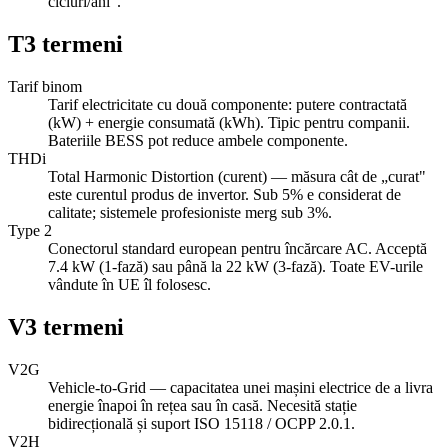
cicluri/ani".
T
3
termeni
Tarif binom
Tarif electricitate cu două componente: putere contractată
(kW) + energie consumată (kWh). Tipic pentru companii.
Bateriile BESS pot reduce ambele componente.
THDi
Total Harmonic Distortion (curent) — măsura cât de „curat"
este curentul produs de invertor. Sub 5% e considerat de
calitate; sistemele profesioniste merg sub 3%.
Type 2
Conectorul standard european pentru încărcare AC. Acceptă
7.4 kW (1-fază) sau până la 22 kW (3-fază). Toate EV-urile
vândute în UE îl folosesc.
V
3
termeni
V2G
Vehicle-to-Grid — capacitatea unei mașini electrice de a livra
energie înapoi în rețea sau în casă. Necesită stație
bidirecțională și suport ISO 15118 / OCPP 2.0.1.
V2H