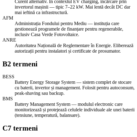
Curent alternativ. În contextul EV charging, încărcare prin
invertorul mașinii — tipic 7–22 kW. Mai lentă decât DC dar
mai ieftină ca infrastructură.
AFM
Administrația Fondului pentru Mediu — instituția care
gestionează programele de finanțare pentru regenerabile,
inclusiv Casa Verde Fotovoltaice.
ANRE
Autoritatea Națională de Reglementare în Energie. Eliberează
autorizații pentru instalatori și certificate de prosumator.
B
2
termeni
BESS
Battery Energy Storage System — sistem complet de stocare
cu baterii, invertor și management. Folosit pentru autoconsum,
peak-shaving sau backup.
BMS
Battery Management System — modulul electronic care
monitorizează și protejează celulele individuale ale unei baterii
(tensiune, temperatură, balansare).
C
7
termeni