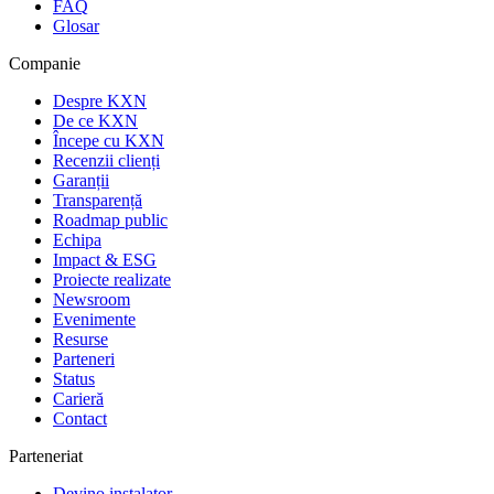
FAQ
Glosar
Companie
Despre KXN
De ce KXN
Începe cu KXN
Recenzii clienți
Garanții
Transparență
Roadmap public
Echipa
Impact & ESG
Proiecte realizate
Newsroom
Evenimente
Resurse
Parteneri
Status
Carieră
Contact
Parteneriat
Devino instalator