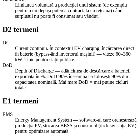
Limitarea voluntară a producției unui sistem (de exemplu
pentru a nu depăși puterea contractată cu rețeaua) când
surplusul nu poate fi consumat sau vândut.
D
2
termeni
DC
Curent continuu. În contextul EV charging, încărcarea direct
în baterie (bypass-ând invertorul mașinii) — viteze 60–360
kW. Tipic pentru stații publice.
DoD
Depth of Discharge — adâncimea de descărcare a bateriei,
exprimată în %. DoD 90% înseamnă că folosești 90% din
capacitatea nominală. Mai mare DoD = mai puține cicluri
totale.
E
1
termeni
EMS
Energy Management System — software-ul care orchestrează
producția PV, stocarea BESS și consumul (inclusiv stația EV)
pentru optimizare automată.