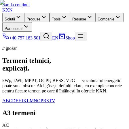
Sari la conținut
KXN
Soluții
Produse
Tools
Resurse
Companie
Parteneriat
+40 757 183 501
EN
Shop
// glosar
Termeni tehnici,
explicați.
kWp, kWh, MPPT, OCPP, BESS, V2G — vocabularul energetic
poate suna obscur. Aici găsești definiții clare, cu exemple concrete
pentru fiecare termen pe care îl întâlnești în ofertele KXN.
A
B
C
D
E
H
I
K
L
M
N
O
P
R
S
T
V
A
3
termeni
AC