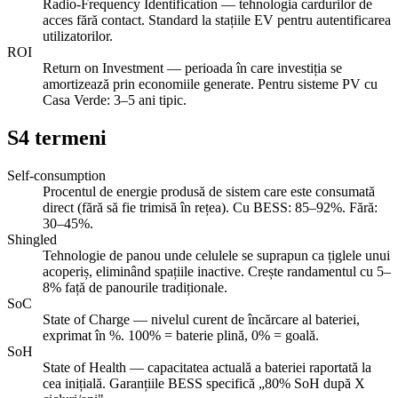
Radio-Frequency Identification — tehnologia cardurilor de
acces fără contact. Standard la stațiile EV pentru autentificarea
utilizatorilor.
ROI
Return on Investment — perioada în care investiția se
amortizează prin economiile generate. Pentru sisteme PV cu
Casa Verde: 3–5 ani tipic.
S
4
termeni
Self-consumption
Procentul de energie produsă de sistem care este consumată
direct (fără să fie trimisă în rețea). Cu BESS: 85–92%. Fără:
30–45%.
Shingled
Tehnologie de panou unde celulele se suprapun ca țiglele unui
acoperiș, eliminând spațiile inactive. Crește randamentul cu 5–
8% față de panourile tradiționale.
SoC
State of Charge — nivelul curent de încărcare al bateriei,
exprimat în %. 100% = baterie plină, 0% = goală.
SoH
State of Health — capacitatea actuală a bateriei raportată la
cea inițială. Garanțiile BESS specifică „80% SoH după X