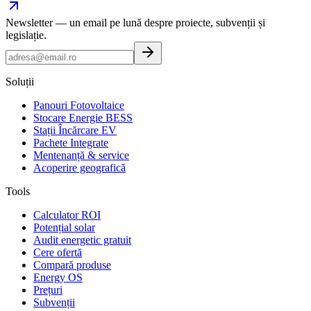
Newsletter — un email pe lună despre proiecte, subvenții și
legislație.
Soluții
Panouri Fotovoltaice
Stocare Energie BESS
Stații Încărcare EV
Pachete Integrate
Mentenanță & service
Acoperire geografică
Tools
Calculator ROI
Potențial solar
Audit energetic gratuit
Cere ofertă
Compară produse
Energy OS
Prețuri
Subvenții