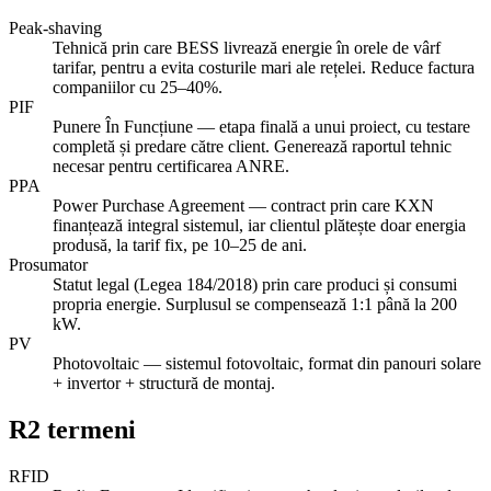
Peak-shaving
Tehnică prin care BESS livrează energie în orele de vârf
tarifar, pentru a evita costurile mari ale rețelei. Reduce factura
companiilor cu 25–40%.
PIF
Punere În Funcțiune — etapa finală a unui proiect, cu testare
completă și predare către client. Generează raportul tehnic
necesar pentru certificarea ANRE.
PPA
Power Purchase Agreement — contract prin care KXN
finanțează integral sistemul, iar clientul plătește doar energia
produsă, la tarif fix, pe 10–25 de ani.
Prosumator
Statut legal (Legea 184/2018) prin care produci și consumi
propria energie. Surplusul se compensează 1:1 până la 200
kW.
PV
Photovoltaic — sistemul fotovoltaic, format din panouri solare
+ invertor + structură de montaj.
R
2
termeni
RFID