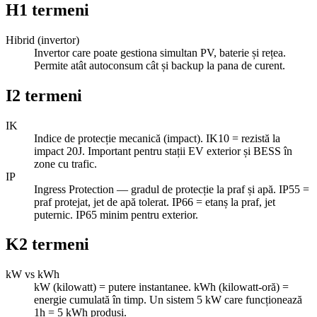
H
1
termeni
Hibrid (invertor)
Invertor care poate gestiona simultan PV, baterie și rețea.
Permite atât autoconsum cât și backup la pana de curent.
I
2
termeni
IK
Indice de protecție mecanică (impact). IK10 = rezistă la
impact 20J. Important pentru stații EV exterior și BESS în
zone cu trafic.
IP
Ingress Protection — gradul de protecție la praf și apă. IP55 =
praf protejat, jet de apă tolerat. IP66 = etanș la praf, jet
puternic. IP65 minim pentru exterior.
K
2
termeni
kW vs kWh
kW (kilowatt) = putere instantanee. kWh (kilowatt-oră) =
energie cumulată în timp. Un sistem 5 kW care funcționează
1h = 5 kWh produși.