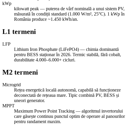
kWp
kilowatt peak — puterea de vârf nominală a unui sistem PV,
măsurată în condiții standard (1.000 W/m², 25°C). 1 kWp în
România produce ~1.450 kWh/an.
L
1
termeni
LFP
Lithium Iron Phosphate (LiFePO4) — chimia dominantă
pentru BESS staționar în 2026. Termic stabilă, fără cobalt,
durabilitate 4.000–6.000+ cicluri.
M
2
termeni
Microgrid
Rețea energetică locală autonomă, capabilă să funcționeze
deconectată de rețeaua mare. Tipic combină PV, BESS și
uneori generator.
MPPT
Maximum Power Point Tracking — algoritmul invertorului
care găsește continuu punctul optim de operare al panourilor
pentru randament maxim.