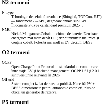
N
2
termeni
N-Type
Tehnologie de celule fotovoltaice (Shingled, TOPCon, HJT)
— randament 22–24%, degradare anuală sub 0.4%.
Înlocuiește P-Type ca standard premium 2025+.
NMC
Nickel-Manganese-Cobalt — chimie de baterie. Densitate
energetică mai mare decât LFP, dar durabilitate mai mică și
conține cobalt. Folosită mai mult în EV decât în BESS.
O
2
termeni
OCPP
Open Charge Point Protocol — standardul de comunicare
între stația EV și backend management. OCPP 1.6J și 2.0.1
sunt versiunile relevante în 2026.
Off-grid
Sistem complet izolat de rețeaua publică. Necesită PV +
BESS dimensionate pentru autonomie completă, plus de
obicei un generator de rezervă.
P
5
termeni