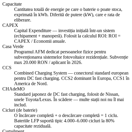
Capacitate
Cantitatea totală de energie pe care o baterie o poate stoca,
exprimată în kWh. Diferită de putere (kW), care e rata de
eliberare.
CAPEX
Capital Expenditure — investiția inițială într-un sistem
(echipament + manoperă). Folosit la calculul ROI: ROI =
CAPEX / Economii anuale.
Casa Verde
Programul AFM dedicat persoanelor fizice pentru
subvenționarea sistemelor fotovoltaice rezidențiale. Subvenție
max 20.000 RON / aplicant în 2026.
CCS
Combined Charging System — conectorul standard european
pentru DC fast charging. CCS2 dominant în Europa, CCS1 în
America de Nord.
CHAdeMO
Standard japonez de DC fast charging, folosit de Nissan,
unele Toyota/Lexus. În scădere — multe stații noi nu îl mai
includ.
Cicluri (de baterie)
O încărcare completă + o descărcare completă = 1 ciclu.
Bateriile LFP suportă tipic 4.000–6.000 cicluri la 80%
capacitate reziduală.
Curtailment