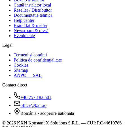
Caută instalator local
Reseller / Distribuitor
Documentație tehnică
Help center
Brand kit & media
Newsroom & presă
Evenimente
Legal
Termeni și condiții
Politica de confidențialitate
Cookies
Sitemap
ANPC — SAL
Contact direct
+40 757 183 501
office@kxn.ro
România · acoperire națională
©
2026
KXN Konstant X Solutions S.R.L.
—
CUI:
RO44619786
·