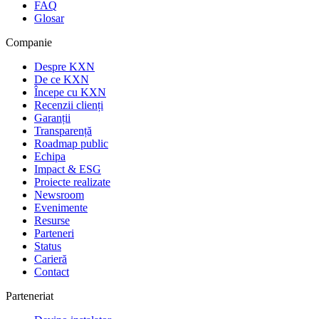
FAQ
Glosar
Companie
Despre KXN
De ce KXN
Începe cu KXN
Recenzii clienți
Garanții
Transparență
Roadmap public
Echipa
Impact & ESG
Proiecte realizate
Newsroom
Evenimente
Resurse
Parteneri
Status
Carieră
Contact
Parteneriat