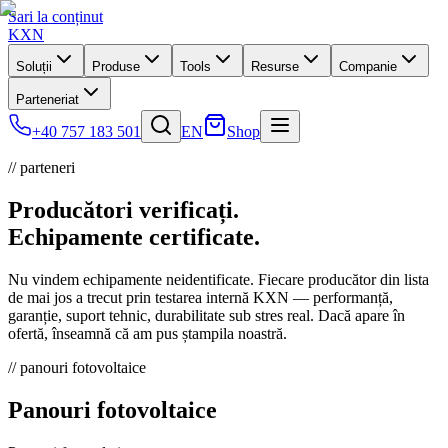
Sari la conținut
KXN
Soluții
Produse
Tools
Resurse
Companie
Parteneriat
+40 757 183 501
EN
Shop
// parteneri
Producători verificați.
Echipamente certificate.
Nu vindem echipamente neidentificate. Fiecare producător din lista
de mai jos a trecut prin testarea internă KXN — performanță,
garanție, suport tehnic, durabilitate sub stres real. Dacă apare în
ofertă, înseamnă că am pus ștampila noastră.
// panouri fotovoltaice
Panouri fotovoltaice