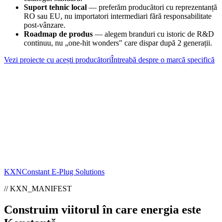
Suport tehnic local
— preferăm producători cu reprezentanță
RO sau EU, nu importatori intermediari fără responsabilitate
post-vânzare.
Roadmap de produs
— alegem branduri cu istoric de R&D
continuu, nu „one-hit wonders" care dispar după 2 generații.
Vezi proiecte cu acești producători
Întreabă despre o marcă specifică
KXN
Constant E-Plug Solutions
// KXN_MANIFEST
Construim viitorul în care energia este