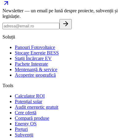
Newsletter — un email pe lună despre proiecte, subvenții și
legislație.
Soluții
Panouri Fotovoltaice
Stocare Energie BESS
Stații Încărcare EV
Pachete Integrate
Mentenanță & service
Acoperire geografică
Tools
Calculator ROI
Potențial solar
Audit energetic gratuit
Cere ofertă
Compară produse
Energy OS
Prețuri
Subvenții