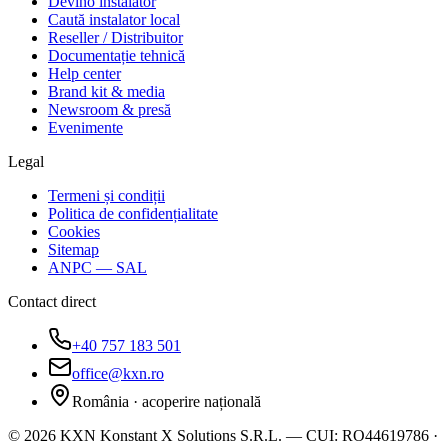
Devino instalator
Caută instalator local
Reseller / Distribuitor
Documentație tehnică
Help center
Brand kit & media
Newsroom & presă
Evenimente
Legal
Termeni și condiții
Politica de confidențialitate
Cookies
Sitemap
ANPC — SAL
Contact direct
+40 757 183 501
office@kxn.ro
România · acoperire națională
©
2026
KXN Konstant X Solutions S.R.L.
—
CUI:
RO44619786
·