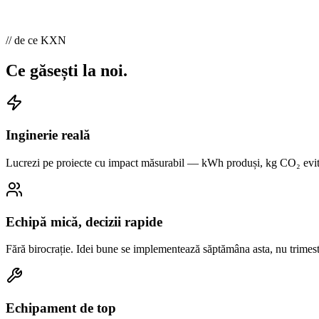
// de ce KXN
Ce găsești la noi.
Inginerie reală
Lucrezi pe proiecte cu impact măsurabil — kWh produși, kg CO₂ evitaț
Echipă mică, decizii rapide
Fără birocrație. Idei bune se implementează săptămâna asta, nu trimestr
Echipament de top