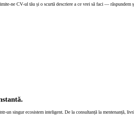
mite-ne CV-ul tău și o scurtă descriere a ce vrei să faci — răspundem și
stantă
.
într-un singur ecosistem inteligent. De la consultanță la mentenanță, li