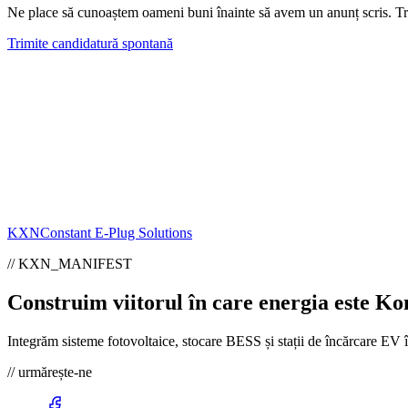
Ne place să cunoaștem oameni buni înainte să avem un anunț scris. Tri
Trimite candidatură spontană
KXN
Constant E-Plug Solutions
// KXN_MANIFEST
Construim viitorul în care energia este
Kon
Integrăm sisteme fotovoltaice, stocare BESS și stații de încărcare EV 
// urmărește-ne