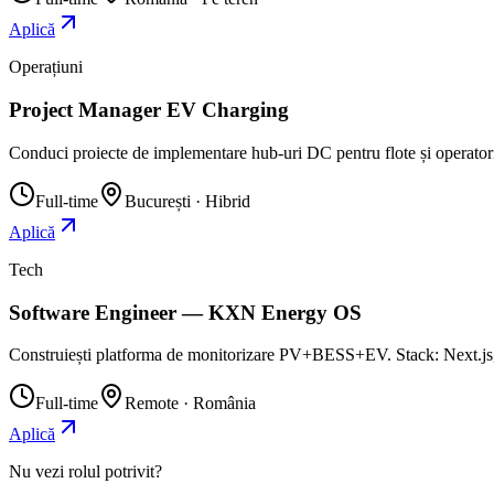
Aplică
Operațiuni
Project Manager EV Charging
Conduci proiecte de implementare hub-uri DC pentru flote și operatori p
Full-time
București · Hibrid
Aplică
Tech
Software Engineer — KXN Energy OS
Construiești platforma de monitorizare PV+BESS+EV. Stack: Next.j
Full-time
Remote · România
Aplică
Nu vezi rolul potrivit?