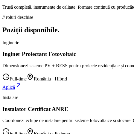
Trusă completă, instrumente de calitate, formare continuă cu producăto
// roluri deschise
Poziții
disponibile.
Inginerie
Inginer Proiectant Fotovoltaic
Dimensionezi sisteme PV + BESS pentru proiecte rezidențiale și come
Full-time
România · Hibrid
Aplică
Instalare
Instalator Certificat ANRE
Coordonezi echipe de instalare pentru sisteme fotovoltaice și stocare. 
Full-time
România · Pe teren