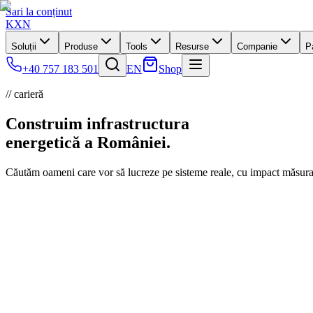
Sari la conținut
KXN
Soluții
Produse
Tools
Resurse
Companie
P
+40 757 183 501
EN
Shop
// carieră
Construim infrastructura
energetică
a României.
Căutăm oameni care vor să lucreze pe sisteme reale, cu impact măsurabi