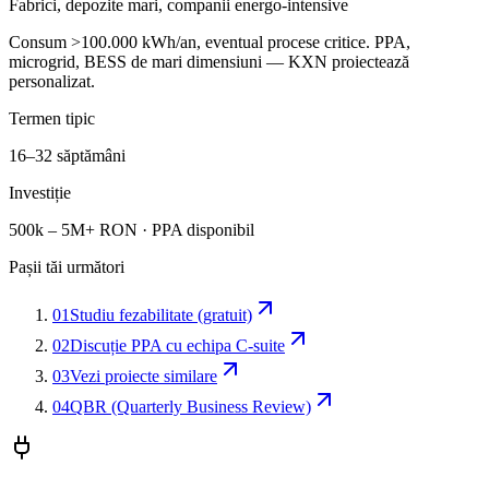
Fabrici, depozite mari, companii energo-intensive
Consum >100.000 kWh/an, eventual procese critice. PPA,
microgrid, BESS de mari dimensiuni — KXN proiectează
personalizat.
Termen tipic
16–32 săptămâni
Investiție
500k – 5M+ RON · PPA disponibil
Pașii tăi următori
01
Studiu fezabilitate (gratuit)
02
Discuție PPA cu echipa C-suite
03
Vezi proiecte similare
04
QBR (Quarterly Business Review)