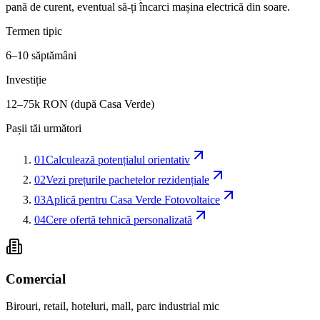
pană de curent, eventual să-ți încarci mașina electrică din soare.
Termen tipic
6–10 săptămâni
Investiție
12–75k RON (după Casa Verde)
Pașii tăi următori
01
Calculează potențialul orientativ
02
Vezi prețurile pachetelor rezidențiale
03
Aplică pentru Casa Verde Fotovoltaice
04
Cere ofertă tehnică personalizată
Comercial
Birouri, retail, hoteluri, mall, parc industrial mic