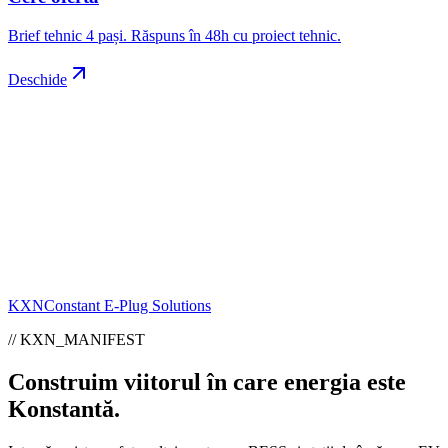
Brief tehnic 4 pași. Răspuns în 48h cu proiect tehnic.
Deschide
KXN
Constant E-Plug Solutions
// KXN_MANIFEST
Construim viitorul în care energia este
Konstantă
.