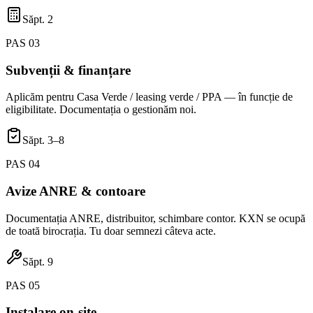
Săpt. 2
PAS
03
Subvenții & finanțare
Aplicăm pentru Casa Verde / leasing verde / PPA — în funcție de
eligibilitate. Documentația o gestionăm noi.
Săpt. 3–8
PAS
04
Avize ANRE & contoare
Documentația ANRE, distribuitor, schimbare contor. KXN se ocupă
de toată birocrația. Tu doar semnezi câteva acte.
Săpt. 9
PAS
05
Instalare on-site