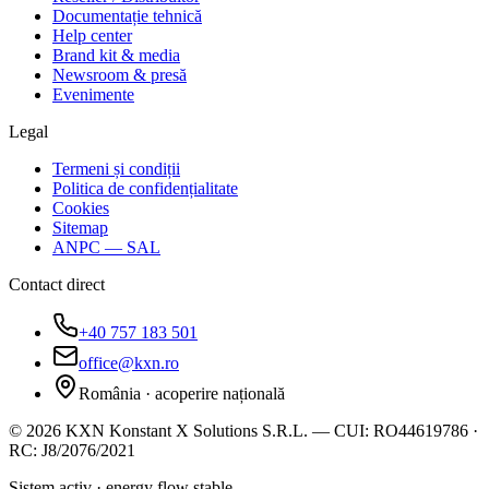
Documentație tehnică
Help center
Brand kit & media
Newsroom & presă
Evenimente
Legal
Termeni și condiții
Politica de confidențialitate
Cookies
Sitemap
ANPC — SAL
Contact direct
+40 757 183 501
office@kxn.ro
România · acoperire națională
©
2026
KXN Konstant X Solutions S.R.L.
—
CUI:
RO44619786
·
RC:
J8/2076/2021
Sistem activ · energy flow stable