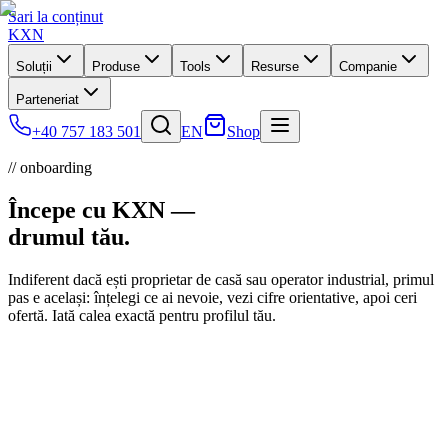
Sari la conținut
KXN
Soluții
Produse
Tools
Resurse
Companie
Parteneriat
+40 757 183 501
EN
Shop
// onboarding
Începe cu KXN —
drumul tău.
Indiferent dacă ești proprietar de casă sau operator industrial, primul
pas e același: înțelegi ce ai nevoie, vezi cifre orientative, apoi ceri
ofertă. Iată calea exactă pentru profilul tău.