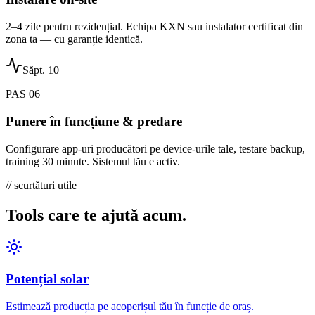
2–4 zile pentru rezidențial. Echipa KXN sau instalator certificat din
zona ta — cu garanție identică.
Săpt. 10
PAS
06
Punere în funcțiune & predare
Configurare app-uri producători pe device-urile tale, testare backup,
training 30 minute. Sistemul tău e activ.
// scurtături utile
Tools care te ajută acum.
Potențial solar
Estimează producția pe acoperișul tău în funcție de oraș.