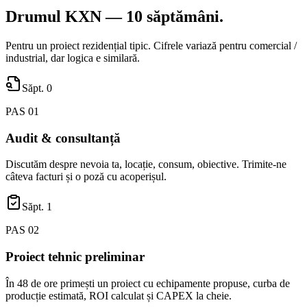
Drumul KXN —
10 săptămâni.
Pentru un proiect rezidențial tipic. Cifrele variază pentru comercial /
industrial, dar logica e similară.
Săpt. 0
PAS
01
Audit & consultanță
Discutăm despre nevoia ta, locație, consum, obiective. Trimite-ne
câteva facturi și o poză cu acoperișul.
Săpt. 1
PAS
02
Proiect tehnic preliminar
În 48 de ore primești un proiect cu echipamente propuse, curba de
producție estimată, ROI calculat și CAPEX la cheie.