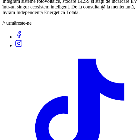
Integrăm sisteme fotovoltaice, stocare BESS și stații de încărcare EV
într-un singur ecosistem inteligent. De la consultanță la mentenanță,
livrăm Independență Energetică Totală.
// urmărește-ne