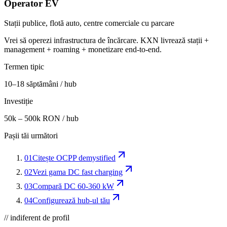
Operator EV
Stații publice, flotă auto, centre comerciale cu parcare
Vrei să operezi infrastructura de încărcare. KXN livrează stații +
management + roaming + monetizare end-to-end.
Termen tipic
10–18 săptămâni / hub
Investiție
50k – 500k RON / hub
Pașii tăi următori
01
Citește OCPP demystified
02
Vezi gama DC fast charging
03
Compară DC 60-360 kW
04
Configurează hub-ul tău
// indiferent de profil