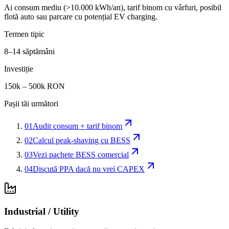
Ai consum mediu (>10.000 kWh/an), tarif binom cu vârfuri, posibil
flotă auto sau parcare cu potențial EV charging.
Termen tipic
8–14 săptămâni
Investiție
150k – 500k RON
Pașii tăi următori
01
Audit consum + tarif binom
02
Calcul peak-shaving cu BESS
03
Vezi pachete BESS comercial
04
Discută PPA dacă nu vrei CAPEX
Industrial / Utility