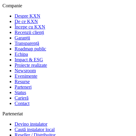
Companie
Despre KXN
De ce KXN
Începe cu KXN
Recenzii clienți
Garanții
Transparență
Roadmap public
Echipa
Impact & ESG
Proiecte realizate
Newsroom
Evenimente
Resurse
Parteneri
Status
Carieră
Contact
Parteneriat
Devino instalator
Caută instalator local
Reseller / Distribuitor