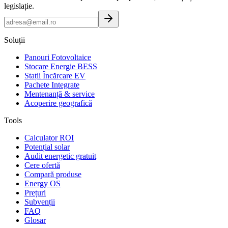
legislație.
Soluții
Panouri Fotovoltaice
Stocare Energie BESS
Stații Încărcare EV
Pachete Integrate
Mentenanță & service
Acoperire geografică
Tools
Calculator ROI
Potențial solar
Audit energetic gratuit
Cere ofertă
Compară produse
Energy OS
Prețuri
Subvenții
FAQ
Glosar