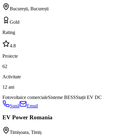
București
,
București
Gold
Rating
4.8
Proiecte
62
Activitate
12 ani
Fotovoltaice comerciale
Sisteme BESS
Stații EV DC
Sună
Email
EV Power Romania
Timișoara
,
Timiș