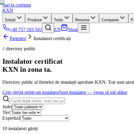
Sari la conținut
KXN
Soluții
Produse
Tools
Resurse
Companie
P
+40 757 183 501
EN
Shop
Parteneri
Instalatori certificați
// directory public
Instalator certificat
KXN în zona
ta.
Directory public al firmelor de instalații aprobate KXN. Toți sunt ate
Cere ofertă printr-un instalator
Sunt instalator — vreau să mă alătur
Județ
Tier
Expertiză
10
instalator
i
găsi
ți