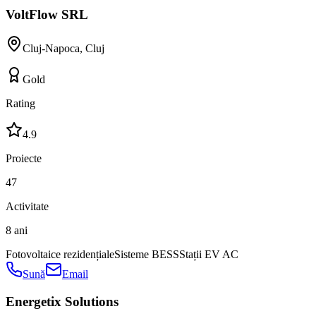
VoltFlow SRL
Cluj-Napoca
,
Cluj
Gold
Rating
4.9
Proiecte
47
Activitate
8 ani
Fotovoltaice rezidențiale
Sisteme BESS
Stații EV AC
Sună
Email
Energetix Solutions