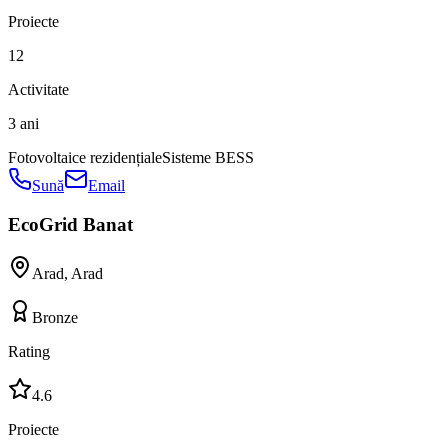
Proiecte
12
Activitate
3 ani
Fotovoltaice rezidențiale
Sisteme BESS
Sună
Email
EcoGrid Banat
Arad
,
Arad
Bronze
Rating
4.6
Proiecte