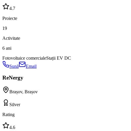
4.7
Proiecte
19
Activitate
6 ani
Fotovoltaice comerciale
Stații EV DC
Sună
Email
ReNergy
Brașov
,
Brașov
Silver
Rating
4.6