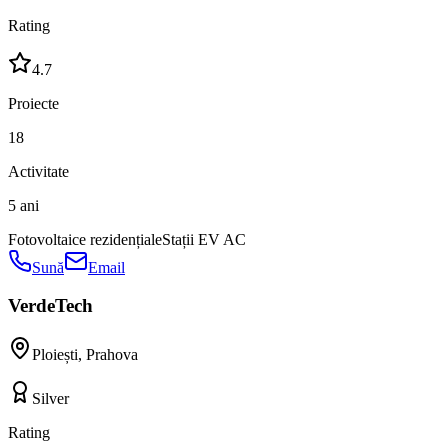
Rating
4.7
Proiecte
18
Activitate
5 ani
Fotovoltaice rezidențiale
Stații EV AC
Sună
Email
VerdeTech
Ploiești
,
Prahova
Silver
Rating