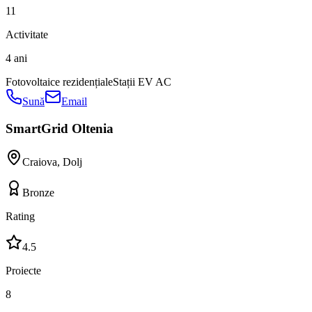
11
Activitate
4 ani
Fotovoltaice rezidențiale
Stații EV AC
Sună
Email
SmartGrid Oltenia
Craiova
,
Dolj
Bronze
Rating
4.5
Proiecte
8