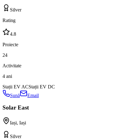
Silver
Rating
4.8
Proiecte
24
Activitate
4 ani
Stații EV AC
Stații EV DC
Sună
Email
Solar East
Iași
,
Iași
Silver