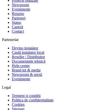
Proiecte realizate
Newsroom
Evenimente
Resurse
Parteneri
Status
Carieră
Contact
Parteneriat
Devino instalator
Caută instalator local
Reseller / Distribuitor
Documentație tehnică
Help center
Brand kit & media
Newsroom & presă
Evenimente
Legal
Termeni și condiții
Politica de confidențialitate
Cookies
Sitemap