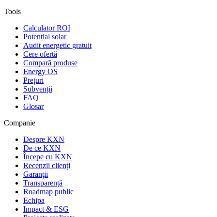
Tools
Calculator ROI
Potențial solar
Audit energetic gratuit
Cere ofertă
Compară produse
Energy OS
Prețuri
Subvenții
FAQ
Glosar
Companie
Despre KXN
De ce KXN
Începe cu KXN
Recenzii clienți
Garanții
Transparență
Roadmap public
Echipa
Impact & ESG