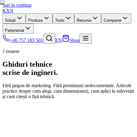
Sari la conținut
KXN
Soluții
Produse
Tools
Resurse
Companie
Parteneriat
+40 757 183 501
EN
Shop
// resurse
Ghiduri tehnice
scrise de
ingineri.
Fără jargon de marketing. Fără promisiuni nedocumentate. Articole
practice despre cum alegi, cum dimensionezi, cum aplici la subvenții
și cum citești o fișă tehnică.