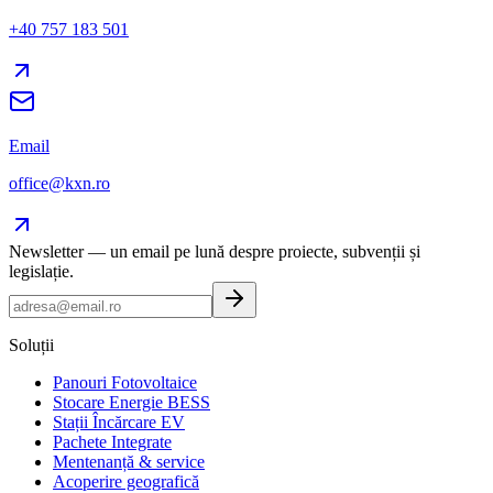
+40 757 183 501
Email
office@kxn.ro
Newsletter — un email pe lună despre proiecte, subvenții și
legislație.
Soluții
Panouri Fotovoltaice
Stocare Energie BESS
Stații Încărcare EV
Pachete Integrate
Mentenanță & service
Acoperire geografică