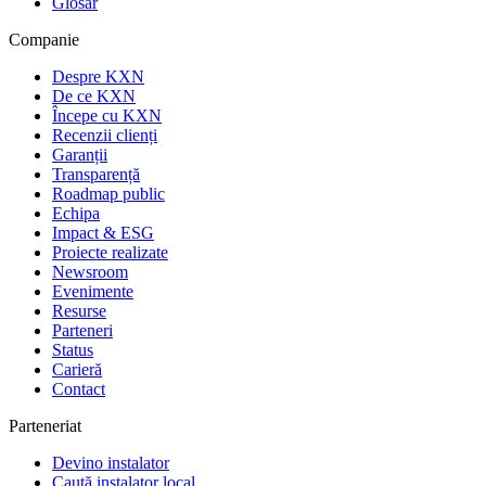
Glosar
Companie
Despre KXN
De ce KXN
Începe cu KXN
Recenzii clienți
Garanții
Transparență
Roadmap public
Echipa
Impact & ESG
Proiecte realizate
Newsroom
Evenimente
Resurse
Parteneri
Status
Carieră
Contact
Parteneriat
Devino instalator
Caută instalator local