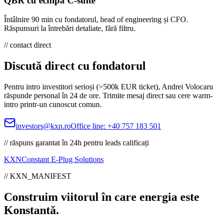
QBR cu echipa C-suite
Întâlnire 90 min cu fondatorul, head of engineering și CFO.
Răspunsuri la întrebări detaliate, fără filtru.
// contact direct
Discută direct cu fondatorul
Pentru intro investitori serioși (>500k EUR ticket), Andrei Volocaru
răspunde personal în 24 de ore. Trimite mesaj direct sau cere warm-
intro printr-un cunoscut comun.
investors@kxn.ro
Office line:
+40 757 183 501
// răspuns garantat în 24h pentru leads calificați
KXN
Constant E-Plug Solutions
// KXN_MANIFEST
Construim viitorul în care energia este
Konstantă
.