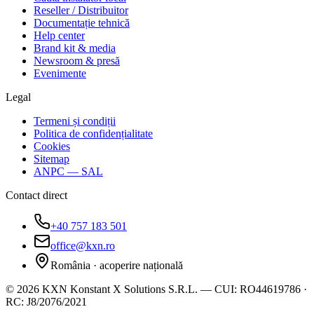
Reseller / Distribuitor
Documentație tehnică
Help center
Brand kit & media
Newsroom & presă
Evenimente
Legal
Termeni și condiții
Politica de confidențialitate
Cookies
Sitemap
ANPC — SAL
Contact direct
+40 757 183 501
office@kxn.ro
România · acoperire națională
©
2026
KXN Konstant X Solutions S.R.L.
—
CUI:
RO44619786
·
RC:
J8/2076/2021