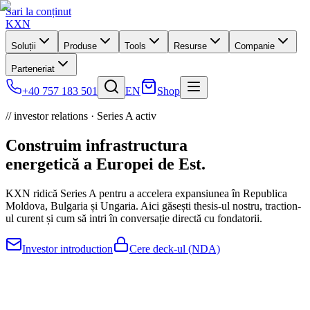
Sari la conținut
KXN
Soluții
Produse
Tools
Resurse
Companie
Parteneriat
+40 757 183 501
EN
Shop
// investor relations · Series A activ
Construim infrastructura
energetică a
Europei de Est.
KXN ridică Series A pentru a accelera expansiunea în Republica
Moldova, Bulgaria și Ungaria. Aici găsești thesis-ul nostru, traction-
ul curent și cum să intri în conversație directă cu fondatorii.
Investor introduction
Cere deck-ul (NDA)