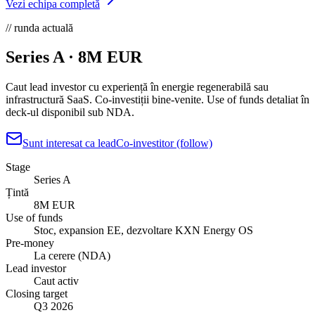
Vezi echipa completă
// runda actuală
Series A ·
8M EUR
Caut lead investor cu experiență în energie regenerabilă sau
infrastructură SaaS. Co-investiții bine-venite. Use of funds detaliat în
deck-ul disponibil sub NDA.
Sunt interesat ca lead
Co-investitor (follow)
Stage
Series A
Țintă
8M EUR
Use of funds
Stoc, expansion EE, dezvoltare KXN Energy OS
Pre-money
La cerere (NDA)
Lead investor
Caut activ
Closing target
Q3 2026