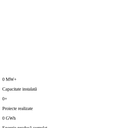
0
MW+
Capacitate instalată
0
+
Proiecte realizate
0
GWh
Energie produsă cumulat