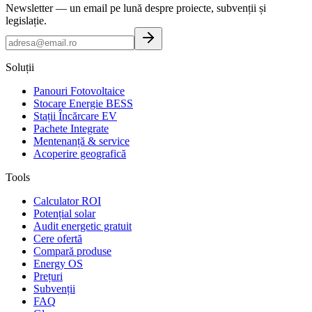
Newsletter — un email pe lună despre proiecte, subvenții și
legislație.
Soluții
Panouri Fotovoltaice
Stocare Energie BESS
Stații Încărcare EV
Pachete Integrate
Mentenanță & service
Acoperire geografică
Tools
Calculator ROI
Potențial solar
Audit energetic gratuit
Cere ofertă
Compară produse
Energy OS
Prețuri
Subvenții
FAQ