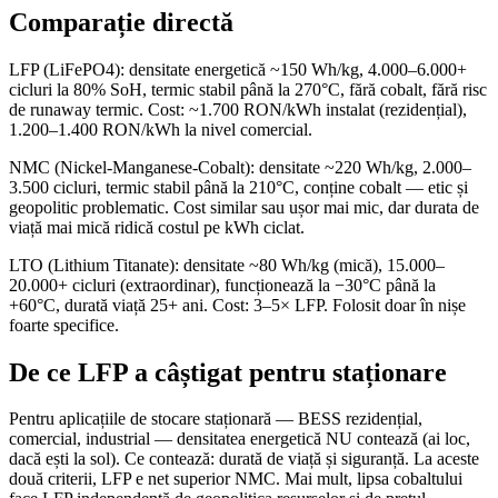
Comparație directă
LFP (LiFePO4): densitate energetică ~150 Wh/kg, 4.000–6.000+
cicluri la 80% SoH, termic stabil până la 270°C, fără cobalt, fără risc
de runaway termic. Cost: ~1.700 RON/kWh instalat (rezidențial),
1.200–1.400 RON/kWh la nivel comercial.
NMC (Nickel-Manganese-Cobalt): densitate ~220 Wh/kg, 2.000–
3.500 cicluri, termic stabil până la 210°C, conține cobalt — etic și
geopolitic problematic. Cost similar sau ușor mai mic, dar durata de
viață mai mică ridică costul pe kWh ciclat.
LTO (Lithium Titanate): densitate ~80 Wh/kg (mică), 15.000–
20.000+ cicluri (extraordinar), funcționează la −30°C până la
+60°C, durată viață 25+ ani. Cost: 3–5× LFP. Folosit doar în nișe
foarte specifice.
De ce LFP a câștigat pentru staționare
Pentru aplicațiile de stocare staționară — BESS rezidențial,
comercial, industrial — densitatea energetică NU contează (ai loc,
dacă ești la sol). Ce contează: durată de viață și siguranță. La aceste
două criterii, LFP e net superior NMC. Mai mult, lipsa cobaltului