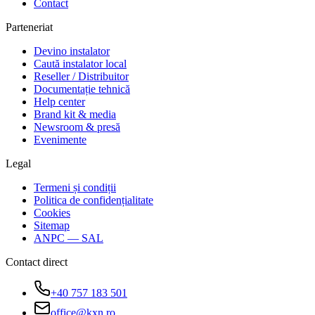
Contact
Parteneriat
Devino instalator
Caută instalator local
Reseller / Distribuitor
Documentație tehnică
Help center
Brand kit & media
Newsroom & presă
Evenimente
Legal
Termeni și condiții
Politica de confidențialitate
Cookies
Sitemap
ANPC — SAL
Contact direct
+40 757 183 501
office@kxn.ro