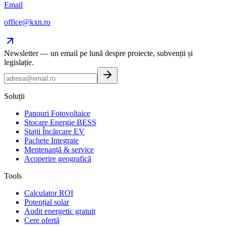
Email
office@kxn.ro
Newsletter — un email pe lună despre proiecte, subvenții și
legislație.
Soluții
Panouri Fotovoltaice
Stocare Energie BESS
Stații Încărcare EV
Pachete Integrate
Mentenanță & service
Acoperire geografică
Tools
Calculator ROI
Potențial solar
Audit energetic gratuit
Cere ofertă