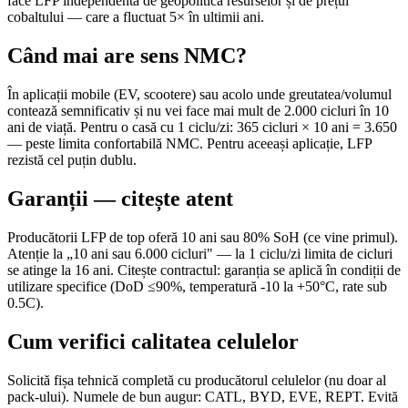
face LFP independentă de geopolitica resurselor și de prețul
cobaltului — care a fluctuat 5× în ultimii ani.
Când mai are sens NMC?
În aplicații mobile (EV, scootere) sau acolo unde greutatea/volumul
contează semnificativ și nu vei face mai mult de 2.000 cicluri în 10
ani de viață. Pentru o casă cu 1 ciclu/zi: 365 cicluri × 10 ani = 3.650
— peste limita confortabilă NMC. Pentru aceeași aplicație, LFP
rezistă cel puțin dublu.
Garanții — citește atent
Producătorii LFP de top oferă 10 ani sau 80% SoH (ce vine primul).
Atenție la „10 ani sau 6.000 cicluri" — la 1 ciclu/zi limita de cicluri
se atinge la 16 ani. Citește contractul: garanția se aplică în condiții de
utilizare specifice (DoD ≤90%, temperatură -10 la +50°C, rate sub
0.5C).
Cum verifici calitatea celulelor
Solicită fișa tehnică completă cu producătorul celulelor (nu doar al
pack-ului). Numele de bun augur: CATL, BYD, EVE, REPT. Evită