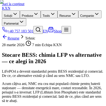
Sari la conținut
KXN
Soluții
Produse
Tools
Resurse
Companie
Parteneriat
+40 757 183 501
EN
Shop
Resurse
Tehnic
28 martie 2026
·
7 min
·
Echipa KXN
Stocare BESS: chimia LFP vs alternative
— ce alegi în 2026
LiFePO4 a devenit standardul pentru BESS rezidențial și comercial.
De ce, ce alternative există și când au sens NMC sau LTO.
Acum câțiva ani, NMC era cea mai populară chimie pentru baterii
staționare — densitate energetică mare, costuri rezonabile. În 2026,
peisajul s-a inversat: LFP (Lithium Iron Phosphate) este standardul
pentru BESS rezidențial și comercial. Iată de ce, plus când are sens
să te abați.