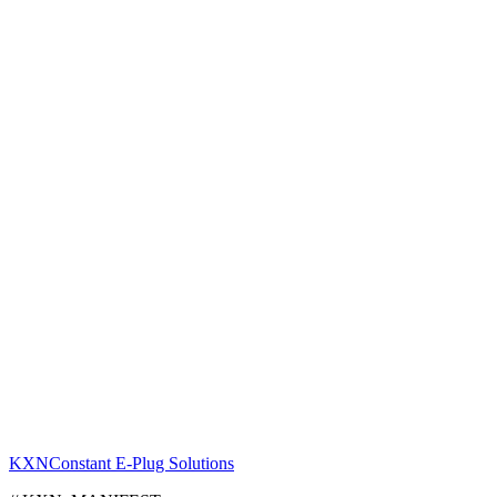
21 martie 2026
·
9 min
OCPP demystified: cum funcționează rețelele de
încărcare EV
Echipa KXN
Citește
KXN
Constant E-Plug Solutions