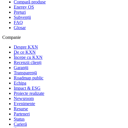
Compară produse
Energy OS
Prețuri
Subvenții
FAQ
Glosar
Companie
Despre KXN
De ce KXN
Începe cu KXN
Recenzii clienți
Garanții
Transparență
Roadmap public
Echipa
Impact & ESG
Proiecte realizate
Newsroom
Evenimente
Resurse
Parteneri
Status
Carieră