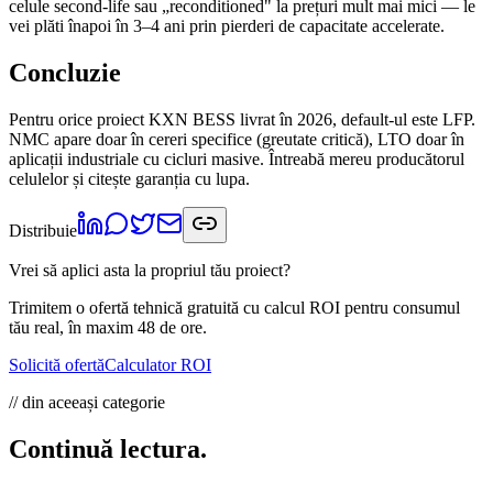
celule second-life sau „reconditioned" la prețuri mult mai mici — le
vei plăti înapoi în 3–4 ani prin pierderi de capacitate accelerate.
Concluzie
Pentru orice proiect KXN BESS livrat în 2026, default-ul este LFP.
NMC apare doar în cereri specifice (greutate critică), LTO doar în
aplicații industriale cu cicluri masive. Întreabă mereu producătorul
celulelor și citește garanția cu lupa.
Distribuie
Vrei să aplici asta la propriul tău proiect?
Trimitem o ofertă tehnică gratuită cu calcul ROI pentru consumul
tău real, în maxim 48 de ore.
Solicită ofertă
Calculator ROI
// din aceeași categorie
Continuă lectura.